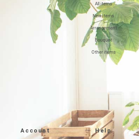
All items
New items
Arrangement
Bouquet
Other items
Account
Help