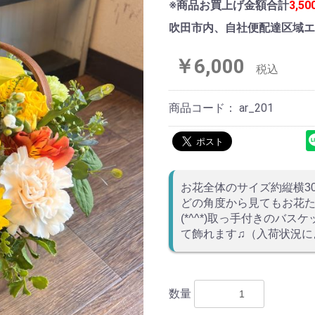
※商品お買上げ金額合計
3,5
吹田市内、自社便配達区域エ
￥6,000
税込
商品コード：
ar_201
お花全体のサイズ約縦横30×
どの角度から見てもお花
(*^^*)取っ手付きのバ
て飾れます♫（入荷状況に
数量