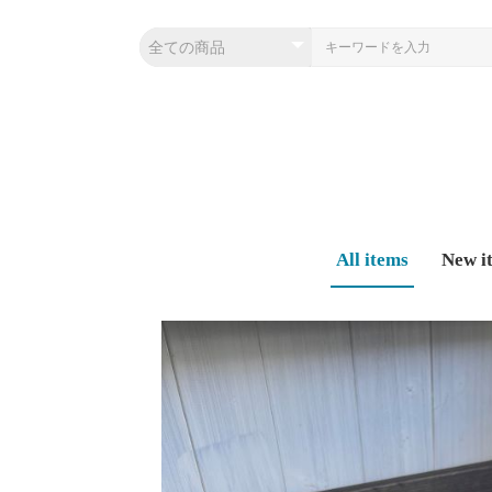
All items
New i