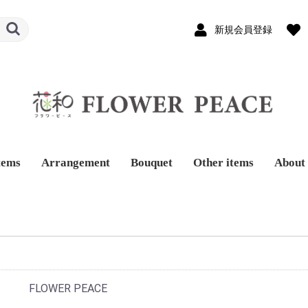
新規会員登録
tems
Arrangement
Bouquet
Other items
About 
FLOWER PEACE