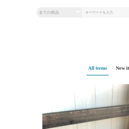
All items
New i